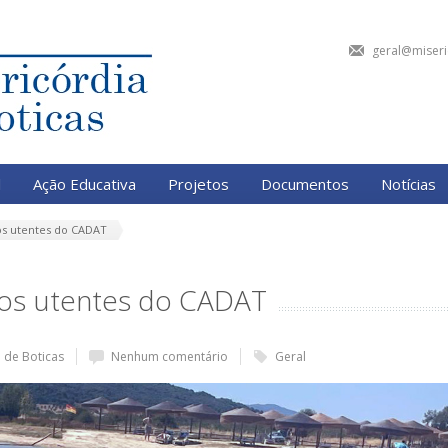
geral@miseri
l
Ação Educativa
Projetos
Documentos
Notícias
os utentes do CADAT
dos utentes do CADAT
a de Boticas
Nenhum comentário
Geral