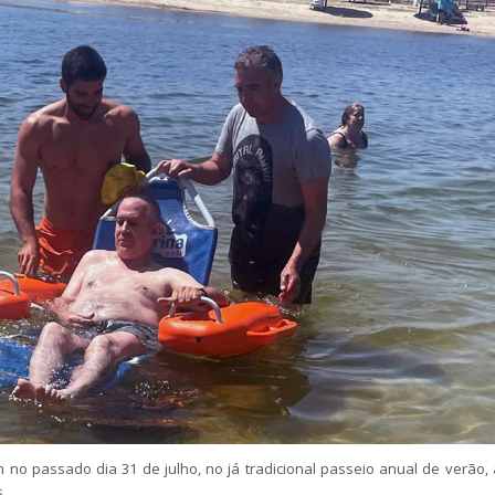
 no passado dia 31 de julho, no já tradicional passeio anual de verão, 
.