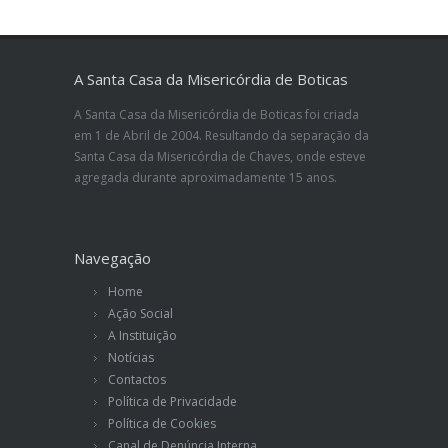
A Santa Casa da Misericórdia de Boticas
A Santa Casa da Misericórdia de Boticas foi criada
em 1 de Abril de 2004. Resultando da separação da
Santa Casa da Misericórdia de Chaves, onde esteve
agregada durante aproximadamente 15 anos.
Navegação
Home
Ação Social
A Instituição
Notícias
Contactos
Política de Privacidade
Política de Cookies
Canal de Denúncia Interna