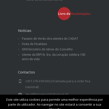
Notícias
Passeio de Verão dos utentes do CADAT
Festa de Finalistas
XXVI Encontro do Idoso do Concelho
Utente da ERPI N. Sra. da Livração celebra 100
anos de vida
Contactos
+351 276 418 030 (Chamada para a rede fixa
nacional)
geral@misericordiaboticas.pt
Este site utiliza cookies para permitir uma melhor experiência por
Misericórdia de Boticas - Rua Drº Sá
parte do utilizador. Ao navegar no site estará a consentir a sua
Carneiro, n.º 1 - 5460-327 Boticas