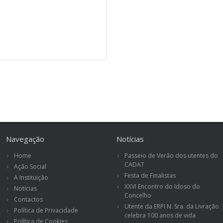
Navegação
Notícias
Home
Passeio de Verão dos utentes do
CADAT
Ação Social
Festa de Finalistas
A Instituição
XXVI Encontro do Idoso do
Notícias
Concelho
Contactos
Utente da ERPI N. Sra. da Livração
Política de Privacidade
celebra 100 anos de vida
Política de Cookies