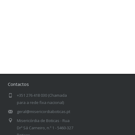
Contactos
+351 276 418 030 (Chamada
para a rede fixa nacional)
geral@misericordiaboticas.pt
Misericórdia de Boticas - Rua
Drº Sá Carneiro, n.º 1 - 5460-327