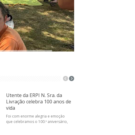
Utente da ERPI N. Sra. da
Convocatória para a
Livração celebra 100 anos de
Assembleia Geral Eleitora
vida
Convocatória para a Assembleia
Geral Eleitoral, a realizar no pró
Foi com enorme alegria e emoção
que celebramos o 100.º aniversário,