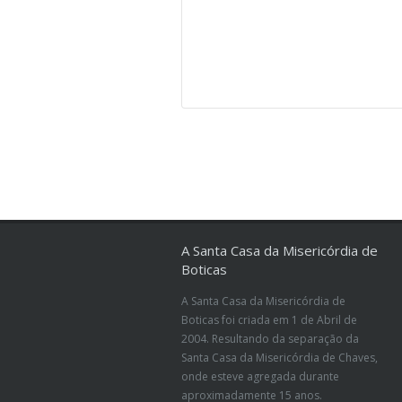
A Santa Casa da Misericórdia de
Boticas
A Santa Casa da Misericórdia de
Boticas foi criada em 1 de Abril de
2004. Resultando da separação da
Santa Casa da Misericórdia de Chaves,
onde esteve agregada durante
aproximadamente 15 anos.