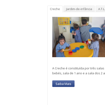
Creche
Jardim-de-infância
A.T.L
A Creche é constituída por três salas
bebés, sala de 1 ano e a sala dos 2 
Saiba Mais