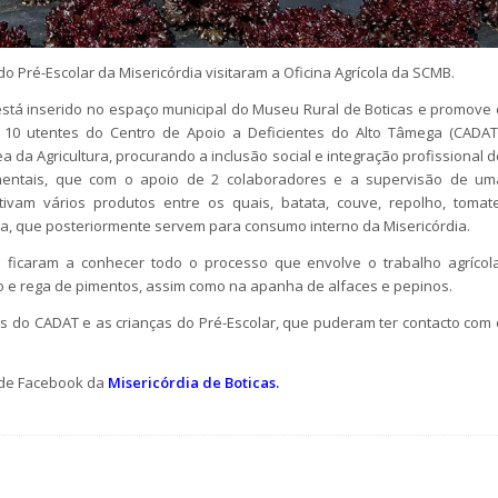
o Pré-Escolar da Misericórdia visitaram a Oficina Agrícola da SCMB.
 está inserido no espaço municipal do Museu Rural de Boticas e promove 
10 utentes do Centro de Apoio a Deficientes do Alto Tâmega (CADAT)
a da Agricultura, procurando a inclusão social e integração profissional d
mentais, que com o apoio de 2 colaboradores e a supervisão de um
ultivam vários produtos entre os quais, batata, couve, repolho, tomate
loa, que posteriormente servem para consumo interno da Misericórdia.
s ficaram a conhecer todo o processo que envolve o trabalho agrícola
ão e rega de pimentos, assim como na apanha de alfaces e pepinos.
s do CADAT e as crianças do Pré-Escolar, que puderam ter contacto com 
l de Facebook da
Misericórdia de Boticas.