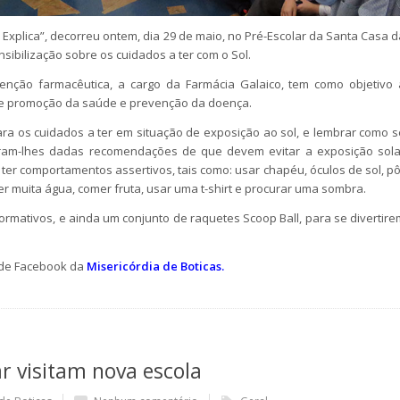
xplica”, decorreu ontem, dia 29 de maio, no Pré-Escolar da Santa Casa d
sibilização sobre os cuidados a ter com o Sol.
venção farmacêutica, a cargo da Farmácia Galaico, tem como objetivo 
 de promoção da saúde e prevenção da doença.
ara os cuidados a ter em situação de exposição ao sol, e lembrar como s
oram-lhes dadas recomendações de que devem evitar a exposição sola
ter comportamentos assertivos, tais como: usar chapéu, óculos de sol, pô
 muita água, comer fruta, usar uma t-shirt e procurar uma sombra.
formativos, e ainda um conjunto de raquetes Scoop Ball, para se divertire
l de Facebook da
Misericórdia de Boticas.
ar visitam nova escola