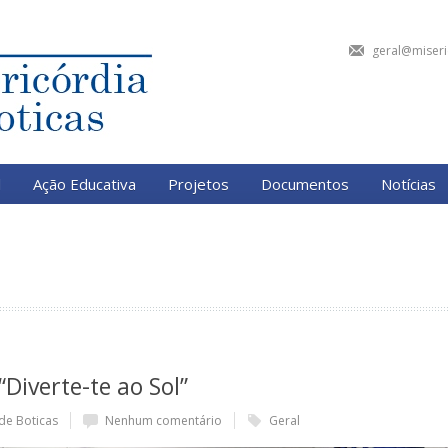
geral@miseri
l
Ação Educativa
Projetos
Documentos
Notícias
“Diverte-te ao Sol”
de Boticas
Nenhum comentário
Geral