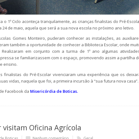
 o 1º Ciclo aconteça tranquilamente, as crianças finalistas do Pré-Escola
a 24 de maio, aquela que será a sua nova escola no próximo ano letivo.
scolas Gomes Monteiro, puderam conhecer as instalações, as auxiliare
veram também a oportunidade de conhecer a Biblioteca Escolar, onde muit
. Realizaram em conjunto com a turma de 1º ano algumas atividades
pressa se familiarizassem com o espaço, promovendo assim a partilha d
e ensino.
s finalistas do Pré-Escolar vivenciaram uma experiência que os deixar
s vidas, naquela que foi, a primeira incursão à “sua futura nova casa”.
l de Facebook da
Misericórdia de Boticas.
 visitam Oficina Agrícola
de Boticas
Nenhum comentário
Geral