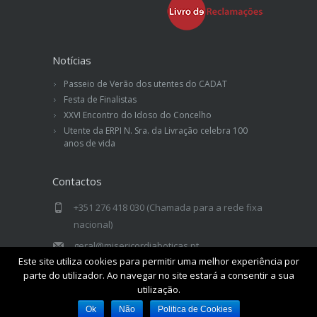
Notícias
Passeio de Verão dos utentes do CADAT
Festa de Finalistas
XXVI Encontro do Idoso do Concelho
Utente da ERPI N. Sra. da Livração celebra 100
anos de vida
Contactos
+351 276 418 030 (Chamada para a rede fixa
nacional)
geral@misericordiaboticas.pt
Este site utiliza cookies para permitir uma melhor experiência por
Misericórdia de Boticas - Rua Drº Sá
parte do utilizador. Ao navegar no site estará a consentir a sua
Carneiro, n.º 1 - 5460-327 Boticas
utilização.
Ok
Não
Politica de Cookies