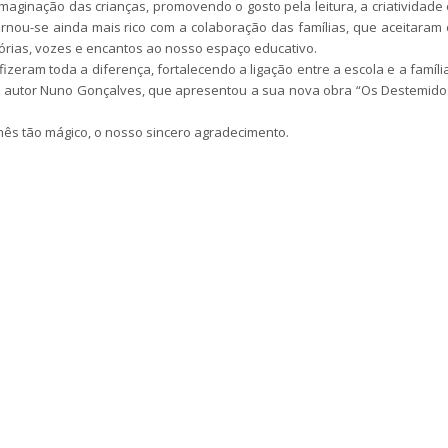
maginação das crianças, promovendo o gosto pela leitura, a criatividade 
ornou-se ainda mais rico com a colaboração das famílias, que aceitaram 
stórias, vozes e encantos ao nosso espaço educativo.
zeram toda a diferença, fortalecendo a ligação entre a escola e a família
o autor Nuno Gonçalves, que apresentou a sua nova obra “Os Destemido
mês tão mágico, o nosso sincero agradecimento.