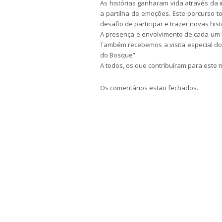
As histórias ganharam vida através da i
a partilha de emoções. Este percurso t
desafio de participar e trazer novas hi
A presença e envolvimento de cada um fi
Também recebemos a visita especial d
do Bosque”.
A todos, os que contribuíram para este 
Os comentários estão fechados.