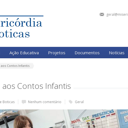
geral@miseri
l
Ação Educativa
Projetos
Documentos
Notícias
 aos Contos Infantis
 aos Contos Infantis
e Boticas
Nenhum comentário
Geral